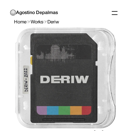
Agostino Depalmas
Home
☞
Works
☞
Deriw
Work
Cinema
Archivio™
About